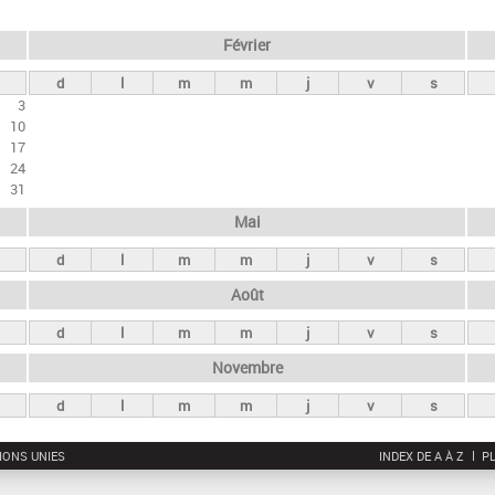
Février
d
l
m
m
j
v
s
3
10
17
24
31
Mai
d
l
m
m
j
v
s
Août
d
l
m
m
j
v
s
Novembre
d
l
m
m
j
v
s
IONS UNIES
INDEX DE A À Z
PL