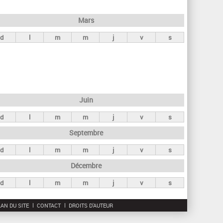
h
e
Mars
r
d
l
m
m
j
v
s
c
h
e
Juin
d
l
m
m
j
v
s
Septembre
d
l
m
m
j
v
s
Décembre
d
l
m
m
j
v
s
AN DU SITE
CONTACT
DROITS D'AUTEUR