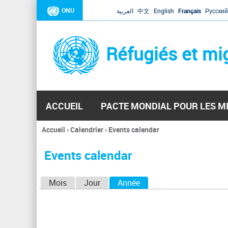
ONU
العربية
中文
English
Français
Русский
Réfugiés et mi
ACCUEIL
PACTE MONDIAL POUR LES M
Accueil
›
Calendrier
›
Events calendar
Vous
êtes
Events calendar
ici
O
Mois
Jour
Année
(onglet actif)
n
g
l