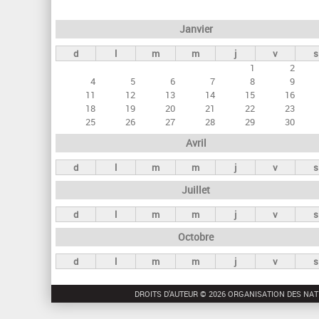
e
Janvier
t
d
l
m
m
j
v
s
s
1
2
p
4
5
6
7
8
9
r
11
12
13
14
15
16
18
19
20
21
22
23
i
25
26
27
28
29
30
n
Avril
c
d
l
m
m
j
v
s
i
Juillet
p
a
d
l
m
m
j
v
s
u
Octobre
x
d
l
m
m
j
v
s
DROITS D'AUTEUR © 2026 ORGANISATION DES NAT