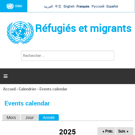
Jump to navigation
ONU
العربية
中文
English
Français
Русский
Español
Réfugiés et migrants
R
F
e
o
c
r
h
e
m
r

u
c
l
h
Accueil
›
Calendrier
›
Events calendar
a
e
Vous
r
i
êtes
r
Events calendar
ici
e
d
Mois
Jour
Année
(onglet actif)
O
e
r
n
e
2025
« Préc.
Suiv. »
g