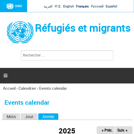
Jump to navigation
ONU
العربية
中文
English
Français
Русский
Español
Réfugiés et migrants
R
F
e
o
c
r
h
e
m
r

u
c
l
h
Accueil
›
Calendrier
›
Events calendar
a
e
Vous
r
i
êtes
r
Events calendar
ici
e
d
Mois
Jour
Année
(onglet actif)
O
e
r
n
e
2025
« Préc.
Suiv. »
g