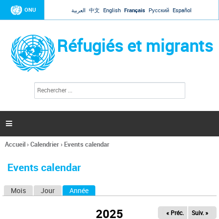
Jump to navigation
ONU
العربية
中文
English
Français
Русский
Español
Réfugiés et migrants
R
F
e
o
c
r
h
e
m
r

u
c
l
h
Accueil
›
Calendrier
›
Events calendar
a
e
Vous
r
i
êtes
r
Events calendar
ici
e
d
Mois
Jour
Année
(onglet actif)
O
e
r
n
e
2025
« Préc.
Suiv. »
g