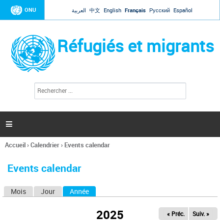
Jump to navigation
ONU
العربية
中文
English
Français
Русский
Español
Réfugiés et migrants
R
F
e
o
c
r
h
e
m
r

u
c
l
h
Accueil
›
Calendrier
›
Events calendar
a
e
Vous
r
i
êtes
r
Events calendar
ici
e
d
Mois
Jour
Année
(onglet actif)
O
e
r
n
e
2025
« Préc.
Suiv. »
g