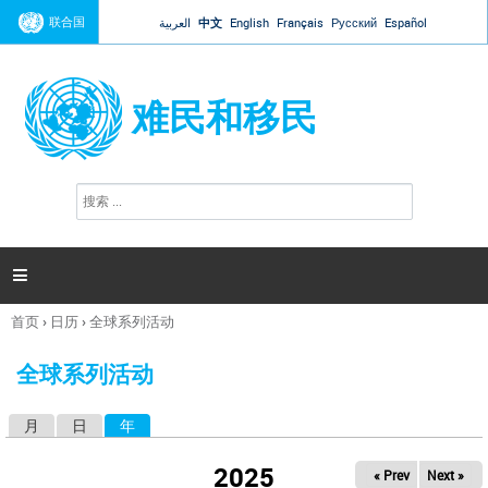
Jump to navigation
联合国
العربية
中文
English
Français
Русский
Español
难民和移民
搜
搜
索
索
表
单

首页
›
日历
›
全球系列活动
你
在
全球系列活动
这
里
月
日
年
（活动标签）
主
标
2025
« Prev
Next »
签