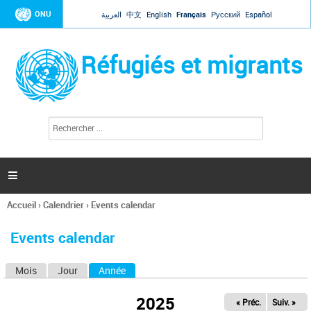
Jump to navigation
ONU
العربية
中文
English
Français
Русский
Español
Réfugiés et migrants
R
F
e
o
c
r
h
e
m
r

u
c
l
h
Accueil
›
Calendrier
›
Events calendar
a
e
Vous
r
i
êtes
r
Events calendar
ici
e
d
Mois
Jour
Année
(onglet actif)
O
e
r
n
e
2025
« Préc.
Suiv. »
g