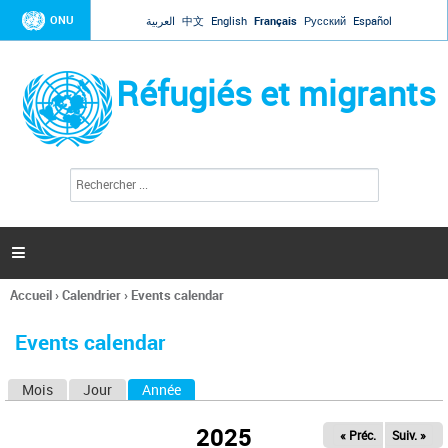
Jump to navigation
ONU
العربية
中文
English
Français
Русский
Español
Réfugiés et migrants
R
F
e
o
c
r
h
e
m
r

u
c
l
h
Accueil
›
Calendrier
›
Events calendar
a
e
Vous
r
i
êtes
r
Events calendar
ici
e
d
Mois
Jour
Année
(onglet actif)
O
e
r
n
e
2025
« Préc.
Suiv. »
g