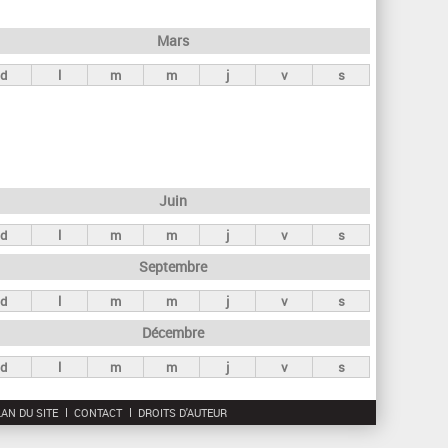
h
e
Mars
r
d
l
m
m
j
v
s
c
h
e
Juin
d
l
m
m
j
v
s
Septembre
d
l
m
m
j
v
s
Décembre
d
l
m
m
j
v
s
AN DU SITE
CONTACT
DROITS D'AUTEUR