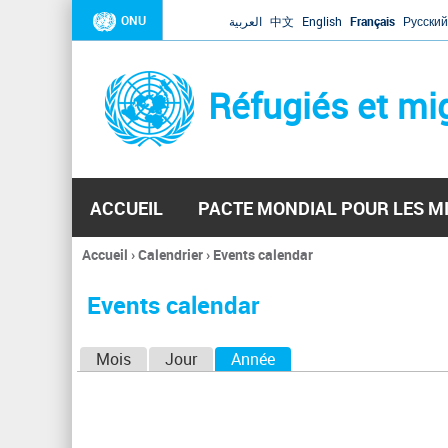
ONU
العربية
中文
English
Français
Русский
Réfugiés et mi
ACCUEIL
PACTE MONDIAL POUR LES M
Accueil
›
Calendrier
›
Events calendar
Vous
êtes
Events calendar
ici
O
Mois
Jour
Année
(onglet actif)
n
g
l