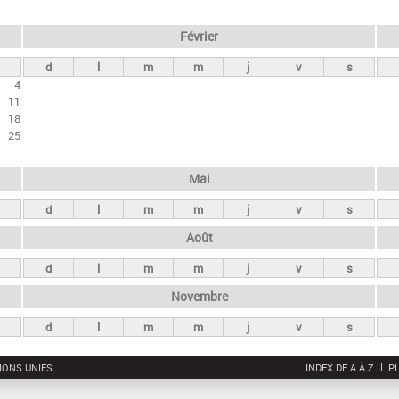
Février
d
l
m
m
j
v
s
4
11
18
25
Mai
d
l
m
m
j
v
s
Août
d
l
m
m
j
v
s
Novembre
d
l
m
m
j
v
s
IONS UNIES
INDEX DE A À Z
PL