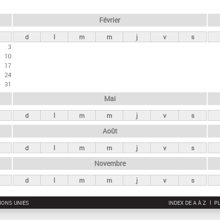
Février
d
l
m
m
j
v
s
3
10
17
24
31
Mai
d
l
m
m
j
v
s
Août
d
l
m
m
j
v
s
Novembre
d
l
m
m
j
v
s
IONS UNIES
INDEX DE A À Z
PL