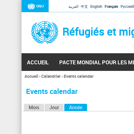
ONU
العربية
中文
English
Français
Русский
Réfugiés et mi
ACCUEIL
PACTE MONDIAL POUR LES M
Accueil
›
Calendrier
›
Events calendar
Vous
êtes
Events calendar
ici
O
Mois
Jour
Année
(onglet actif)
n
g
l