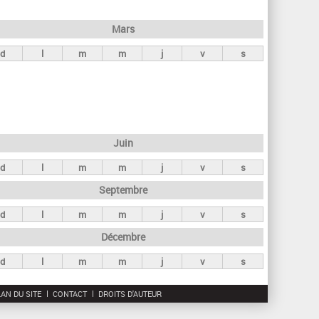
h
e
Mars
r
d
l
m
m
j
v
s
c
h
e
Juin
d
l
m
m
j
v
s
Septembre
d
l
m
m
j
v
s
Décembre
d
l
m
m
j
v
s
AN DU SITE
CONTACT
DROITS D'AUTEUR