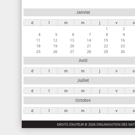
e
Janvier
t
d
l
m
m
j
v
s
s
1
2
p
4
5
6
7
8
9
r
11
12
13
14
15
16
18
19
20
21
22
23
i
25
26
27
28
29
30
n
Avril
c
d
l
m
m
j
v
s
i
Juillet
p
a
d
l
m
m
j
v
s
u
Octobre
x
d
l
m
m
j
v
s
DROITS D'AUTEUR © 2026 ORGANISATION DES NAT