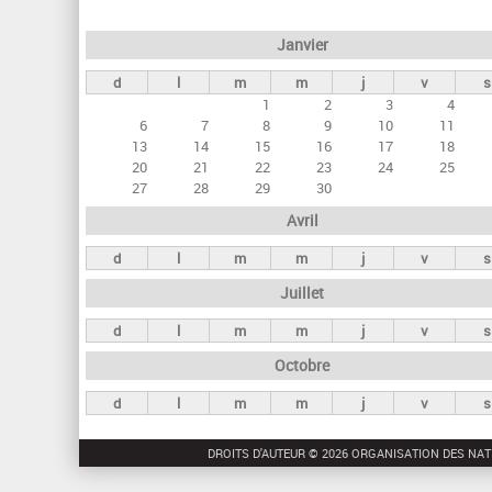
e
Janvier
t
d
l
m
m
j
v
s
s
1
2
3
4
p
6
7
8
9
10
11
r
13
14
15
16
17
18
20
21
22
23
24
25
i
27
28
29
30
n
Avril
c
d
l
m
m
j
v
s
i
Juillet
p
a
d
l
m
m
j
v
s
u
Octobre
x
d
l
m
m
j
v
s
DROITS D'AUTEUR © 2026 ORGANISATION DES NAT