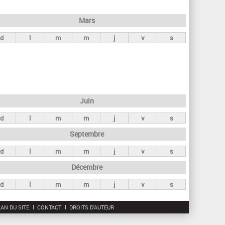
h
e
Mars
r
d
l
m
m
j
v
s
c
h
e
Juin
d
l
m
m
j
v
s
Septembre
d
l
m
m
j
v
s
Décembre
d
l
m
m
j
v
s
AN DU SITE
CONTACT
DROITS D'AUTEUR