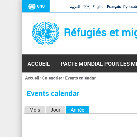
ONU
العربية
中文
English
Français
Русский
Réfugiés et mi
ACCUEIL
PACTE MONDIAL POUR LES M
Accueil
›
Calendrier
›
Events calendar
Vous
êtes
Events calendar
ici
O
Mois
Jour
Année
(onglet actif)
n
g
l