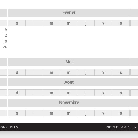
Février
d
l
m
m
j
v
s
5
12
19
26
Mai
d
l
m
m
j
v
s
Août
d
l
m
m
j
v
s
Novembre
d
l
m
m
j
v
s
IONS UNIES
INDEX DE A À Z
PL