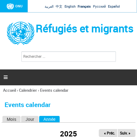
Jump to navigation
ONU
العربية
中文
English
Français
Русский
Español
Réfugiés et migrants
R
F
e
o
c
r
h
e
m
r

u
c
l
h
Accueil
›
Calendrier
›
Events calendar
a
e
Vous
r
i
êtes
r
Events calendar
ici
e
d
Mois
Jour
Année
(onglet actif)
O
e
r
n
e
2025
« Préc.
Suiv. »
g