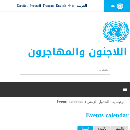
Jump to navigation
العربية
中文
English
Français
Русский
Español
UN
اللاجئون والمهاجرون
ا
ب
س
ح
ت
ث
م
ا

ر
ة
الرئيسية
›
الجدول الزمني
›
Events calendar
أنت
ا
هنا
ل
Events calendar
ب
ح
ا
بالشهر
باليوم
السنة
(علامة التبويب النشطة)
ث