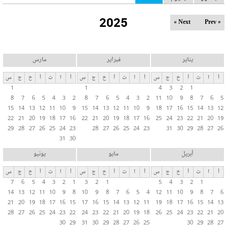
ل
2025
ت
Next »
« Prev
ب
و
ي
يناير
فبراير
مارس
ب
أ
ا
ث
أ
خ
ج
س
أ
ا
ث
أ
خ
ج
س
أ
ا
ث
أ
خ
ج
س
ا
1
1
4
3
2
1
ت
8
7
6
5
4
3
2
8
7
6
5
4
3
2
11
10
9
8
7
6
5
ا
15
14
13
12
11
10
9
15
14
13
12
11
10
9
18
17
16
15
14
13
12
ل
22
21
20
19
18
17
16
22
21
20
19
18
17
16
25
24
23
22
21
20
19
29
28
27
26
25
24
23
28
27
26
25
24
23
31
30
29
28
27
26
أ
31
30
س
ا
أبريل
مايو
يونيو
س
أ
ا
ث
أ
خ
ج
س
أ
ا
ث
أ
خ
ج
س
أ
ا
ث
أ
خ
ج
س
ي
7
6
5
4
3
2
1
3
2
1
5
4
3
2
1
ة
14
13
12
11
10
9
8
10
9
8
7
6
5
4
12
11
10
9
8
7
6
21
20
19
18
17
16
15
17
16
15
14
13
12
11
19
18
17
16
15
14
13
28
27
26
25
24
23
22
24
23
22
21
20
19
18
26
25
24
23
22
21
20
30
29
31
30
29
28
27
26
25
30
29
28
27