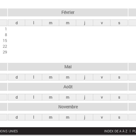
Février
d
l
m
m
j
v
s
1
8
15
22
29
Mai
d
l
m
m
j
v
s
Août
d
l
m
m
j
v
s
Novembre
d
l
m
m
j
v
s
IONS UNIES
INDEX DE A À Z
PL