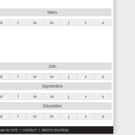
h
e
Mars
r
d
l
m
m
j
v
s
c
h
e
Juin
d
l
m
m
j
v
s
Septembre
d
l
m
m
j
v
s
Décembre
d
l
m
m
j
v
s
AN DU SITE
CONTACT
DROITS D'AUTEUR