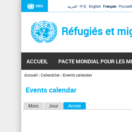
ONU
العربية
中文
English
Français
Русский
Réfugiés et mi
ACCUEIL
PACTE MONDIAL POUR LES M
Accueil
›
Calendrier
›
Events calendar
Vous
êtes
Events calendar
ici
O
Mois
Jour
Année
(onglet actif)
n
g
l