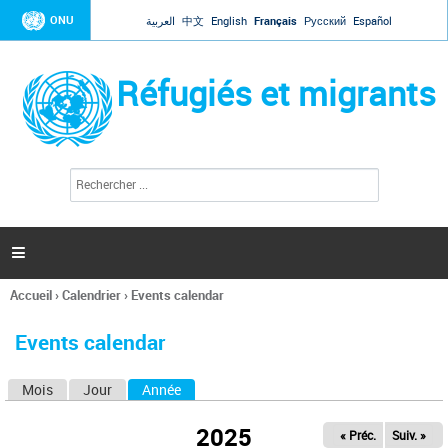
Jump to navigation
ONU
العربية
中文
English
Français
Русский
Español
Réfugiés et migrants
R
F
e
o
c
r
h
e
m
r

u
c
l
h
Accueil
›
Calendrier
›
Events calendar
a
e
Vous
r
i
êtes
r
Events calendar
ici
e
d
Mois
Jour
Année
(onglet actif)
O
e
r
n
e
2025
« Préc.
Suiv. »
g