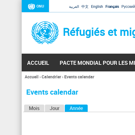
ONU
العربية
中文
English
Français
Русский
Réfugiés et mi
ACCUEIL
PACTE MONDIAL POUR LES M
Accueil
›
Calendrier
›
Events calendar
Vous
êtes
Events calendar
ici
O
Mois
Jour
Année
(onglet actif)
n
g
l