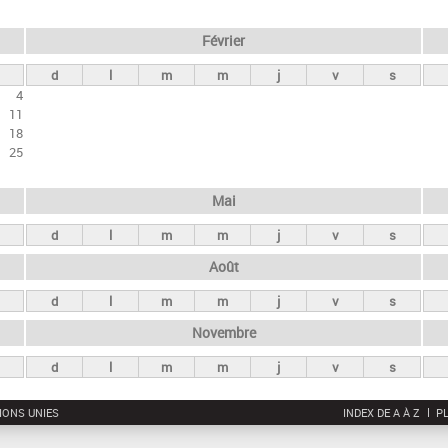
Février
d
l
m
m
j
v
s
4
11
18
25
Mai
d
l
m
m
j
v
s
Août
d
l
m
m
j
v
s
Novembre
d
l
m
m
j
v
s
IONS UNIES
INDEX DE A À Z
PL