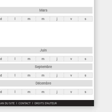
h
e
Mars
r
d
l
m
m
j
v
s
c
h
e
Juin
d
l
m
m
j
v
s
Septembre
d
l
m
m
j
v
s
Décembre
d
l
m
m
j
v
s
AN DU SITE
CONTACT
DROITS D'AUTEUR