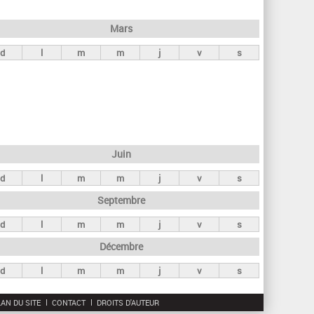
h
e
Mars
r
d
l
m
m
j
v
s
c
h
e
Juin
d
l
m
m
j
v
s
Septembre
d
l
m
m
j
v
s
Décembre
d
l
m
m
j
v
s
AN DU SITE
CONTACT
DROITS D'AUTEUR