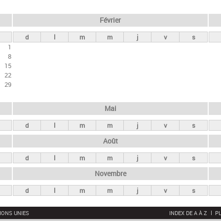
Février
d
l
m
m
j
v
s
1
8
15
22
29
Mai
d
l
m
m
j
v
s
Août
d
l
m
m
j
v
s
Novembre
d
l
m
m
j
v
s
IONS UNIES
INDEX DE A À Z
PL