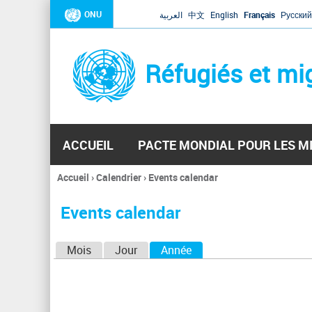
ONU
العربية
中文
English
Français
Русский
Réfugiés et mi
ACCUEIL
PACTE MONDIAL POUR LES M
Accueil
›
Calendrier
›
Events calendar
Vous
êtes
Events calendar
ici
O
Mois
Jour
Année
(onglet actif)
n
g
l