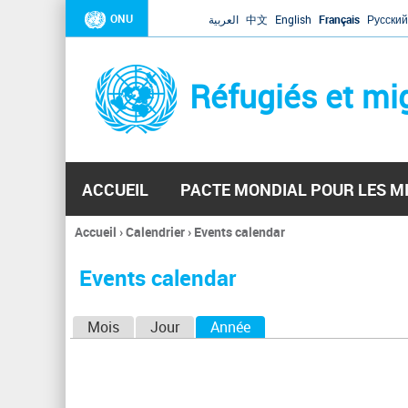
ONU
العربية
中文
English
Français
Русский
Réfugiés et mi
ACCUEIL
PACTE MONDIAL POUR LES M
Accueil
›
Calendrier
›
Events calendar
Vous
êtes
Events calendar
ici
O
Mois
Jour
Année
(onglet actif)
n
g
l