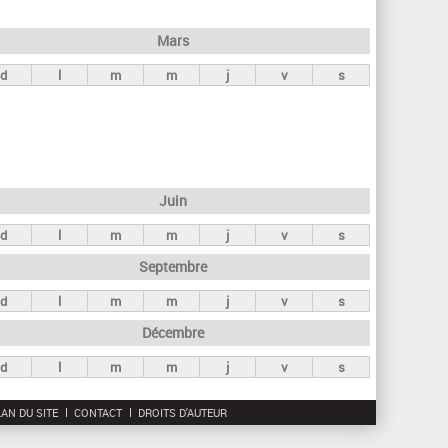
h
e
Mars
r
d
l
m
m
j
v
s
c
h
e
Juin
d
l
m
m
j
v
s
Septembre
d
l
m
m
j
v
s
Décembre
d
l
m
m
j
v
s
AN DU SITE
CONTACT
DROITS D'AUTEUR