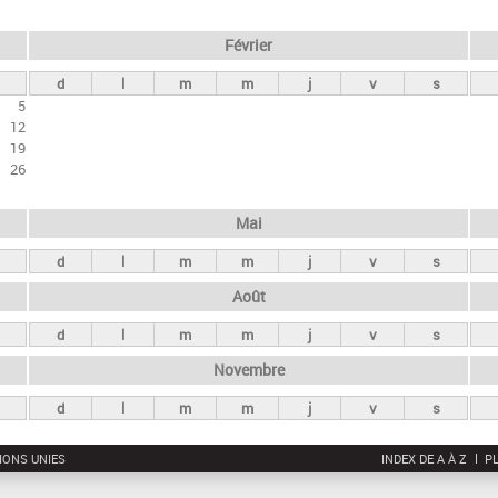
Février
d
l
m
m
j
v
s
5
12
19
26
Mai
d
l
m
m
j
v
s
Août
d
l
m
m
j
v
s
Novembre
d
l
m
m
j
v
s
IONS UNIES
INDEX DE A À Z
PL