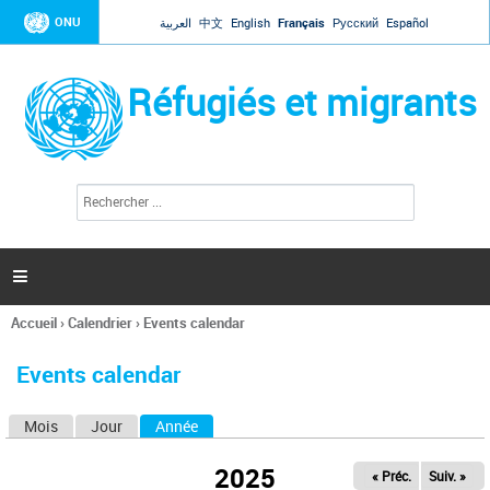
Jump to navigation
ONU
العربية
中文
English
Français
Русский
Español
Réfugiés et migrants
R
F
e
o
c
r
h
e
m
r

u
c
l
h
Accueil
›
Calendrier
›
Events calendar
a
e
Vous
r
i
êtes
r
Events calendar
ici
e
d
Mois
Jour
Année
(onglet actif)
O
e
r
n
e
2025
« Préc.
Suiv. »
g