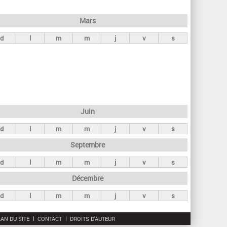
h
e
Mars
r
d
l
m
m
j
v
s
c
h
e
Juin
d
l
m
m
j
v
s
Septembre
d
l
m
m
j
v
s
Décembre
d
l
m
m
j
v
s
AN DU SITE
CONTACT
DROITS D'AUTEUR