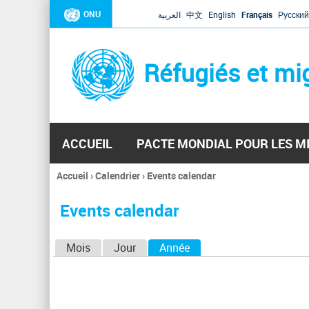
ONU
العربية
中文
English
Français
Русский
Réfugiés et mi
ACCUEIL
PACTE MONDIAL POUR LES M
Accueil
›
Calendrier
›
Events calendar
Vous
êtes
Events calendar
ici
O
Mois
Jour
Année
(onglet actif)
n
g
l