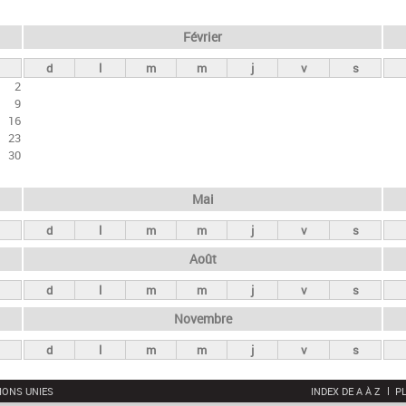
Février
d
l
m
m
j
v
s
2
9
16
23
30
Mai
d
l
m
m
j
v
s
Août
d
l
m
m
j
v
s
Novembre
d
l
m
m
j
v
s
IONS UNIES
INDEX DE A À Z
PL