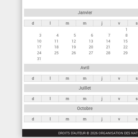
e
Janvier
t
d
l
m
m
j
v
s
s
1
p
3
4
5
6
7
8
r
10
11
12
13
14
15
17
18
19
20
21
22
i
24
25
26
27
28
29
n
31
c
Avril
i
d
l
m
m
j
v
s
p
Juillet
a
d
l
m
m
j
v
s
u
Octobre
x
d
l
m
m
j
v
s
DROITS D'AUTEUR © 2026 ORGANISATION DES NAT