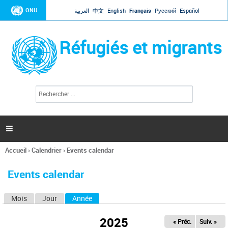
Jump to navigation
ONU
العربية
中文
English
Français
Русский
Español
Réfugiés et migrants
R
F
e
o
c
r
h
e
m
r

u
c
l
h
Accueil
›
Calendrier
›
Events calendar
a
e
Vous
r
i
êtes
r
Events calendar
ici
e
d
Mois
Jour
Année
(onglet actif)
O
e
r
n
e
2025
« Préc.
Suiv. »
g