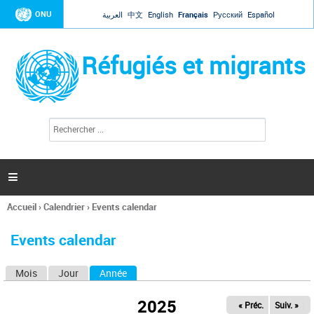
Jump to navigation
ONU
العربية
中文
English
Français
Русский
Español
Réfugiés et migrants
R
F
e
o
c
r
h
e
m
r

u
c
l
h
Accueil
›
Calendrier
›
Events calendar
a
e
Vous
r
i
êtes
r
Events calendar
ici
e
d
Mois
Jour
Année
(onglet actif)
O
e
r
n
e
2025
« Préc.
Suiv. »
g