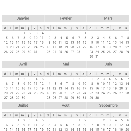
c
l
h
e
e
r
t
Janvier
Février
Mars
c
s
h
d
l
m
m
j
v
s
d
l
m
m
j
v
s
d
l
m
m
j
v
s
p
1
2
3
4
1
1
e
5
6
7
8
9
10
11
2
3
4
5
6
7
8
2
3
4
5
6
7
8
r
12
13
14
15
16
17
18
9
10
11
12
13
14
15
9
10
11
12
13
14
15
i
19
20
21
22
23
24
25
16
17
18
19
20
21
22
16
17
18
19
20
21
22
26
27
28
29
30
31
23
24
25
26
27
28
23
24
25
26
27
28
29
n
30
31
c
Avril
Mai
Juin
i
p
d
l
m
m
j
v
s
d
l
m
m
j
v
s
d
l
m
m
j
v
s
1
2
3
4
5
1
2
3
1
2
3
4
5
6
7
a
6
7
8
9
10
11
12
4
5
6
7
8
9
10
8
9
10
11
12
13
14
u
13
14
15
16
17
18
19
11
12
13
14
15
16
17
15
16
17
18
19
20
21
20
21
22
23
24
25
26
18
19
20
21
22
23
24
22
23
24
25
26
27
28
x
27
28
29
30
25
26
27
28
29
30
31
29
30
Juillet
Août
Septembre
d
l
m
m
j
v
s
d
l
m
m
j
v
s
d
l
m
m
j
v
s
1
2
3
4
5
1
2
1
2
3
4
5
6
6
7
8
9
10
11
12
3
4
5
6
7
8
9
7
8
9
10
11
12
13
13
14
15
16
17
18
19
10
11
12
13
14
15
16
14
15
16
17
18
19
20