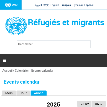
Jump to navigation
ONU
العربية
中文
English
Français
Русский
Español
Réfugiés et migrants
R
F
e
o
c
r
h
e
m
r

u
c
l
h
Accueil
›
Calendrier
›
Events calendar
a
e
Vous
r
i
êtes
r
Events calendar
ici
e
d
Mois
Jour
Année
(onglet actif)
O
e
r
n
e
2025
« Préc.
Suiv. »
g