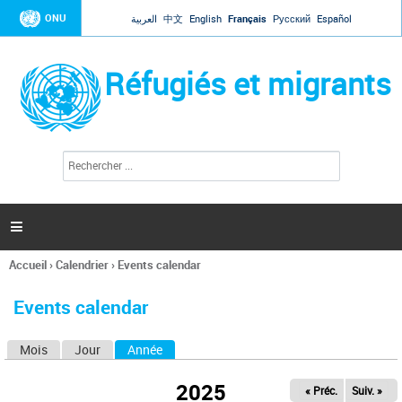
Jump to navigation
ONU
العربية
中文
English
Français
Русский
Español
Réfugiés et migrants
R
F
e
o
c
r
h
e
m
r

u
c
l
h
Accueil
›
Calendrier
›
Events calendar
a
e
Vous
r
i
êtes
r
Events calendar
ici
e
d
Mois
Jour
Année
(onglet actif)
O
e
r
n
e
2025
« Préc.
Suiv. »
g