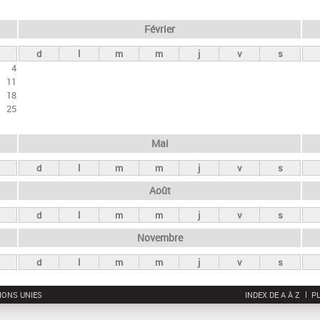
Février
d
l
m
m
j
v
s
4
11
18
25
Mai
d
l
m
m
j
v
s
Août
d
l
m
m
j
v
s
Novembre
d
l
m
m
j
v
s
IONS UNIES
INDEX DE A À Z
PL