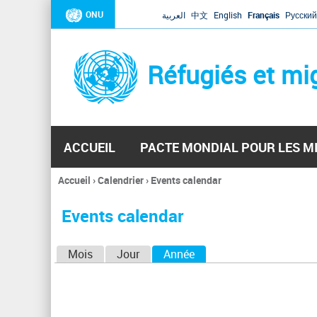
ONU
العربية
中文
English
Français
Русский
Réfugiés et mi
ACCUEIL
PACTE MONDIAL POUR LES M
Accueil
›
Calendrier
›
Events calendar
Vous
êtes
Events calendar
ici
O
Mois
Jour
Année
(onglet actif)
n
g
l