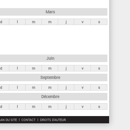
h
e
Mars
r
d
l
m
m
j
v
s
c
h
e
Juin
d
l
m
m
j
v
s
Septembre
d
l
m
m
j
v
s
Décembre
d
l
m
m
j
v
s
AN DU SITE
CONTACT
DROITS D'AUTEUR