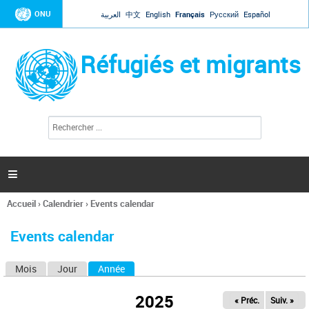
Jump to navigation
ONU
العربية
中文
English
Français
Русский
Español
Réfugiés et migrants
R
F
e
o
c
r
h
e
m
r

u
c
l
h
Accueil
›
Calendrier
›
Events calendar
a
e
Vous
r
i
êtes
r
Events calendar
ici
e
d
Mois
Jour
Année
(onglet actif)
O
e
r
n
e
2025
« Préc.
Suiv. »
g