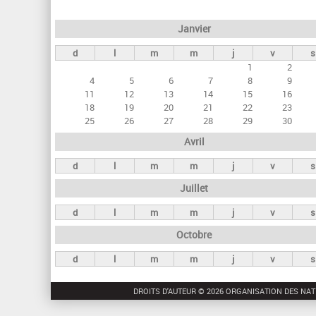
e
Janvier
t
d
l
m
m
j
v
s
s
1
2
p
4
5
6
7
8
9
r
11
12
13
14
15
16
18
19
20
21
22
23
i
25
26
27
28
29
30
n
Avril
c
d
l
m
m
j
v
s
i
Juillet
p
a
d
l
m
m
j
v
s
u
Octobre
x
d
l
m
m
j
v
s
DROITS D'AUTEUR © 2026 ORGANISATION DES NAT