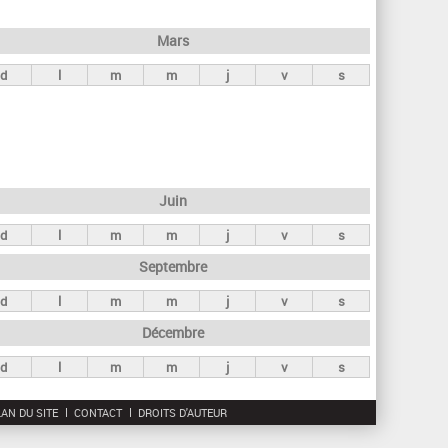
h
e
Mars
r
d
l
m
m
j
v
s
c
h
e
Juin
d
l
m
m
j
v
s
Septembre
d
l
m
m
j
v
s
Décembre
d
l
m
m
j
v
s
AN DU SITE
CONTACT
DROITS D'AUTEUR