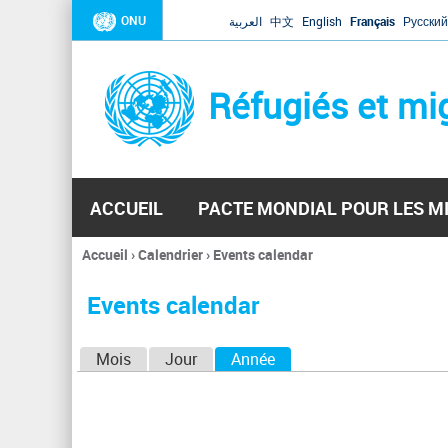
ONU
العربية
中文
English
Français
Русский
Réfugiés et mi
ACCUEIL
PACTE MONDIAL POUR LES M
Accueil
›
Calendrier
›
Events calendar
Vous
êtes
Events calendar
ici
O
Mois
Jour
Année
(onglet actif)
n
g
l