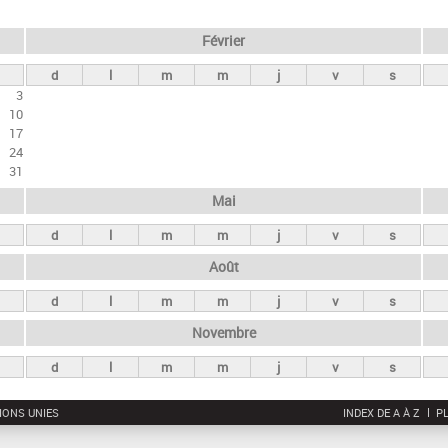
Février
d
l
m
m
j
v
s
3
10
17
24
31
Mai
d
l
m
m
j
v
s
Août
d
l
m
m
j
v
s
Novembre
d
l
m
m
j
v
s
IONS UNIES
INDEX DE A À Z
PL