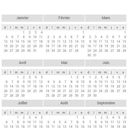
c
l
h
e
e
r
t
Janvier
Février
Mars
c
s
h
d
l
m
m
j
v
s
d
l
m
m
j
v
s
d
l
m
m
j
v
s
p
1
2
3
4
1
1
e
5
6
7
8
9
10
11
2
3
4
5
6
7
8
2
3
4
5
6
7
8
r
12
13
14
15
16
17
18
9
10
11
12
13
14
15
9
10
11
12
13
14
15
i
19
20
21
22
23
24
25
16
17
18
19
20
21
22
16
17
18
19
20
21
22
26
27
28
29
30
31
23
24
25
26
27
28
23
24
25
26
27
28
29
n
30
31
c
Avril
Mai
Juin
i
p
d
l
m
m
j
v
s
d
l
m
m
j
v
s
d
l
m
m
j
v
s
1
2
3
4
5
1
2
3
1
2
3
4
5
6
7
a
6
7
8
9
10
11
12
4
5
6
7
8
9
10
8
9
10
11
12
13
14
u
13
14
15
16
17
18
19
11
12
13
14
15
16
17
15
16
17
18
19
20
21
20
21
22
23
24
25
26
18
19
20
21
22
23
24
22
23
24
25
26
27
28
x
27
28
29
30
25
26
27
28
29
30
31
29
30
Juillet
Août
Septembre
d
l
m
m
j
v
s
d
l
m
m
j
v
s
d
l
m
m
j
v
s
1
2
3
4
5
1
2
1
2
3
4
5
6
6
7
8
9
10
11
12
3
4
5
6
7
8
9
7
8
9
10
11
12
13
13
14
15
16
17
18
19
10
11
12
13
14
15
16
14
15
16
17
18
19
20