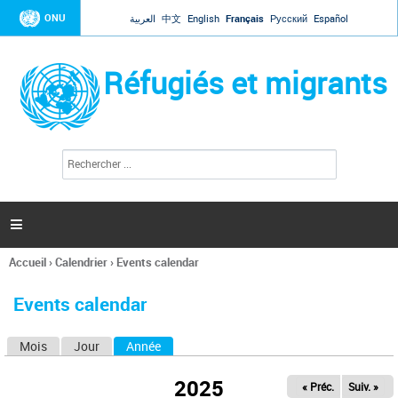
Jump to navigation
ONU
العربية
中文
English
Français
Русский
Español
Réfugiés et migrants
R
F
e
o
c
r
h
e
m
r

u
c
l
h
Accueil
›
Calendrier
›
Events calendar
a
e
Vous
r
i
êtes
r
Events calendar
ici
e
d
Mois
Jour
Année
(onglet actif)
O
e
r
n
e
2025
« Préc.
Suiv. »
g