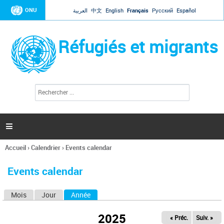
Jump to navigation
ONU
العربية
中文
English
Français
Русский
Español
Réfugiés et migrants
R
F
e
o
c
r
h
e
m
r

u
c
l
h
Accueil
›
Calendrier
›
Events calendar
a
e
Vous
r
i
êtes
r
Events calendar
ici
e
d
Mois
Jour
Année
(onglet actif)
O
e
r
n
e
2025
« Préc.
Suiv. »
g