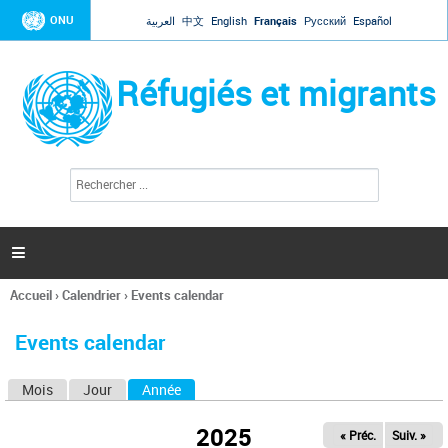
Jump to navigation
ONU
العربية
中文
English
Français
Русский
Español
Réfugiés et migrants
R
F
e
o
c
r
h
e
m
r

u
c
l
h
Accueil
›
Calendrier
›
Events calendar
a
e
Vous
r
i
êtes
r
Events calendar
ici
e
d
Mois
Jour
Année
(onglet actif)
O
e
r
n
e
2025
« Préc.
Suiv. »
g