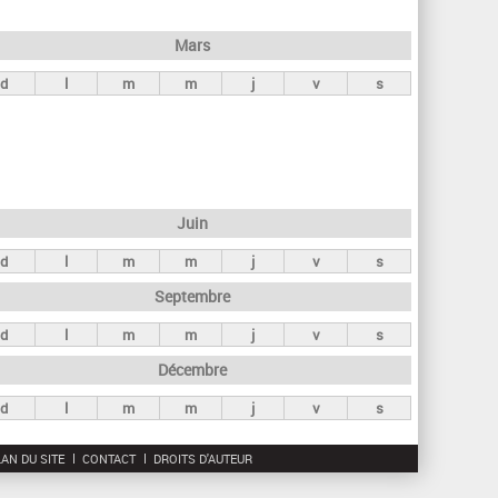
h
e
Mars
r
d
l
m
m
j
v
s
c
h
e
Juin
d
l
m
m
j
v
s
Septembre
d
l
m
m
j
v
s
Décembre
d
l
m
m
j
v
s
AN DU SITE
CONTACT
DROITS D'AUTEUR