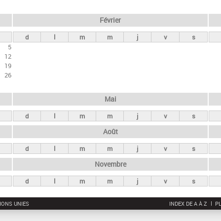
Février
d
l
m
m
j
v
s
5
12
19
26
Mai
d
l
m
m
j
v
s
Août
d
l
m
m
j
v
s
Novembre
d
l
m
m
j
v
s
IONS UNIES
INDEX DE A À Z
PL