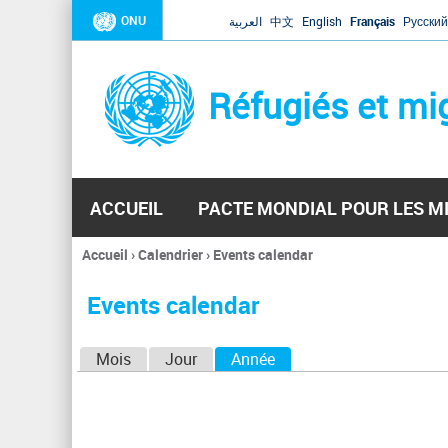
ONU
العربية
中文
English
Français
Русский
Réfugiés et mi
ACCUEIL
PACTE MONDIAL POUR LES M
Accueil
›
Calendrier
›
Events calendar
Vous
êtes
Events calendar
ici
O
Mois
Jour
Année
(onglet actif)
n
g
l