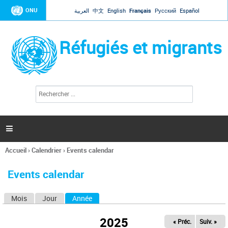
Jump to navigation
ONU
العربية
中文
English
Français
Русский
Español
Réfugiés et migrants
R
F
e
o
c
r
h
e
m
r

u
c
l
h
Accueil
›
Calendrier
›
Events calendar
a
e
Vous
r
i
êtes
r
Events calendar
ici
e
d
Mois
Jour
Année
(onglet actif)
O
e
r
n
e
2025
« Préc.
Suiv. »
g