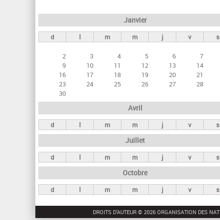
e
Janvier
t
d
l
m
m
j
v
s
s
p
2
3
4
5
6
7
r
9
10
11
12
13
14
16
17
18
19
20
21
i
23
24
25
26
27
28
n
30
c
Avril
i
d
l
m
m
j
v
s
p
Juillet
a
d
l
m
m
j
v
s
u
Octobre
x
d
l
m
m
j
v
s
DROITS D'AUTEUR © 2026 ORGANISATION DES NAT