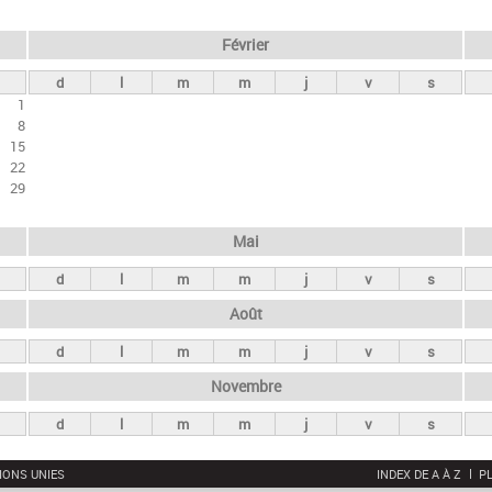
Février
d
l
m
m
j
v
s
1
8
15
22
29
Mai
d
l
m
m
j
v
s
Août
d
l
m
m
j
v
s
Novembre
d
l
m
m
j
v
s
IONS UNIES
INDEX DE A À Z
PL