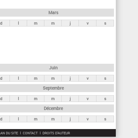
h
e
Mars
r
d
l
m
m
j
v
s
c
h
e
Juin
d
l
m
m
j
v
s
Septembre
d
l
m
m
j
v
s
Décembre
d
l
m
m
j
v
s
AN DU SITE
CONTACT
DROITS D'AUTEUR