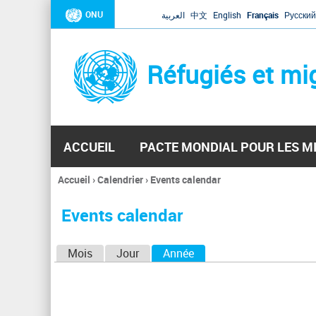
ONU
العربية
中文
English
Français
Русский
Réfugiés et mi
ACCUEIL
PACTE MONDIAL POUR LES M
Accueil
›
Calendrier
›
Events calendar
Vous
êtes
Events calendar
ici
O
Mois
Jour
Année
(onglet actif)
n
g
l