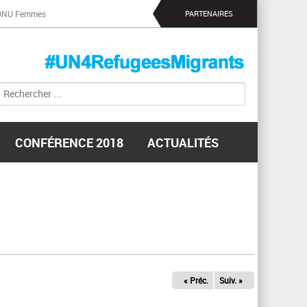
ONU Femmes
PARTENAIRES
R
F
e
o
c
r
h
m
e
CONFÉRENCE 2018
ACTUALITÉS
r
u
c
l
h
a
e
i
r
r
e
d
e
r
« Préc.
Suiv. »
e
c