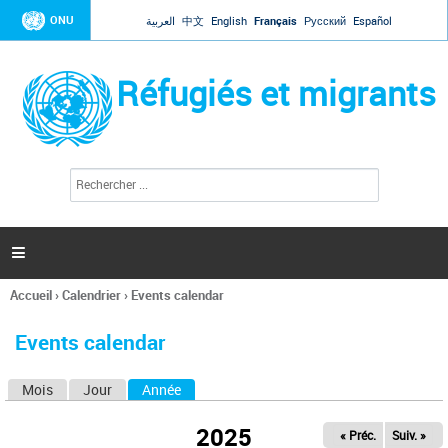
Jump to navigation
ONU
العربية
中文
English
Français
Русский
Español
Réfugiés et migrants
R
F
e
o
c
r
h
e
m
r

u
c
l
h
Accueil
›
Calendrier
›
Events calendar
a
e
Vous
r
i
êtes
r
Events calendar
ici
e
d
Mois
Jour
Année
(onglet actif)
O
e
r
n
e
2025
« Préc.
Suiv. »
g