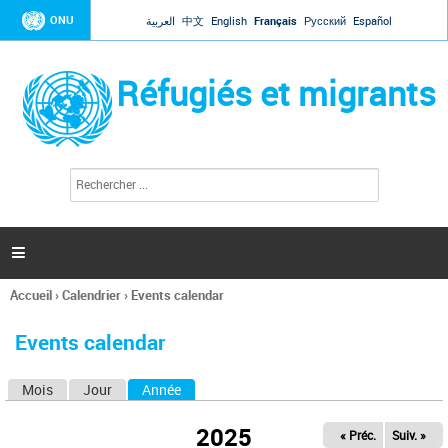
Jump to navigation
ONU
العربية
中文
English
Français
Русский
Español
Réfugiés et migrants
R
F
e
o
c
r
h
e
m
r

u
c
l
h
Accueil
›
Calendrier
›
Events calendar
a
e
Vous
r
i
êtes
r
Events calendar
ici
e
d
Mois
Jour
Année
(onglet actif)
O
e
r
n
e
2025
« Préc.
Suiv. »
g