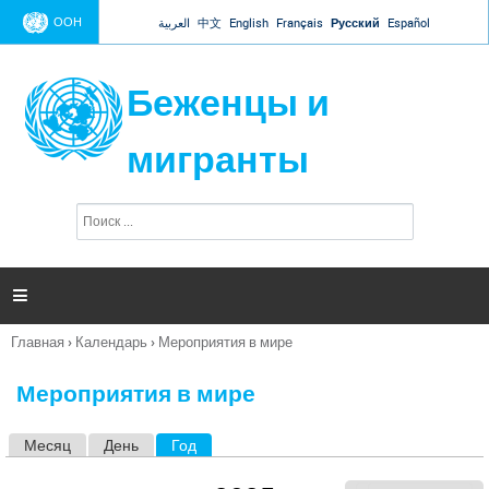
Jump to navigation
ООН
العربية
中文
English
Français
Русский
Español
Беженцы и
мигранты
П
Ф
о
о
и
р
с
к
м

а
п
Главная
›
Календарь
›
Мероприятия в мире
о
Вы
и
здесь
с
Мероприятия в мире
к
а
Месяц
День
Год
(активная вкладка)
Г
л