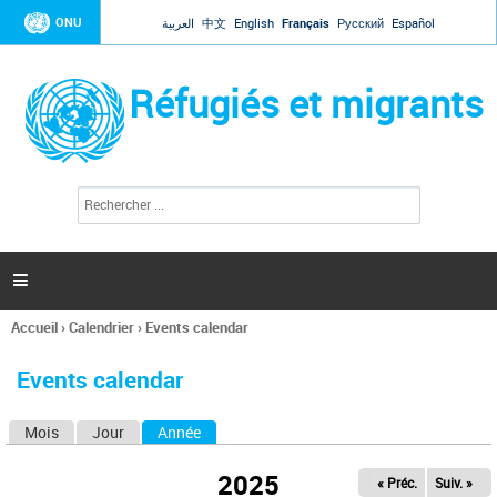
Jump to navigation
ONU
العربية
中文
English
Français
Русский
Español
Réfugiés et migrants
R
F
e
o
c
r
h
e
m
r

u
c
l
h
Accueil
›
Calendrier
›
Events calendar
a
e
Vous
r
i
êtes
r
Events calendar
ici
e
d
Mois
Jour
Année
(onglet actif)
O
e
r
n
e
2025
« Préc.
Suiv. »
g