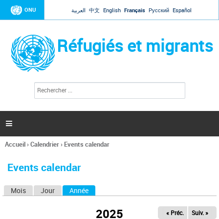
Jump to navigation
ONU
العربية
中文
English
Français
Русский
Español
Réfugiés et migrants
R
F
e
o
c
r
h
e
m
r

u
c
l
h
Accueil
›
Calendrier
›
Events calendar
a
e
Vous
r
i
êtes
r
Events calendar
ici
e
d
Mois
Jour
Année
(onglet actif)
O
e
r
n
e
2025
« Préc.
Suiv. »
g