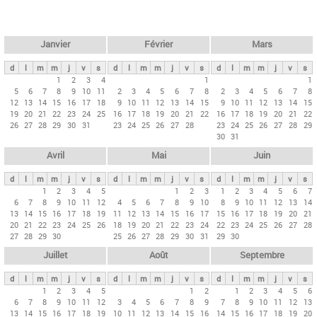
c
l
h
e
e
r
t
Janvier
Février
Mars
c
s
h
d
l
m
m
j
v
s
d
l
m
m
j
v
s
d
l
m
m
j
v
s
p
1
2
3
4
1
1
e
5
6
7
8
9
10
11
2
3
4
5
6
7
8
2
3
4
5
6
7
8
r
12
13
14
15
16
17
18
9
10
11
12
13
14
15
9
10
11
12
13
14
15
i
19
20
21
22
23
24
25
16
17
18
19
20
21
22
16
17
18
19
20
21
22
26
27
28
29
30
31
23
24
25
26
27
28
23
24
25
26
27
28
29
n
30
31
c
Avril
Mai
Juin
i
p
d
l
m
m
j
v
s
d
l
m
m
j
v
s
d
l
m
m
j
v
s
1
2
3
4
5
1
2
3
1
2
3
4
5
6
7
a
6
7
8
9
10
11
12
4
5
6
7
8
9
10
8
9
10
11
12
13
14
u
13
14
15
16
17
18
19
11
12
13
14
15
16
17
15
16
17
18
19
20
21
20
21
22
23
24
25
26
18
19
20
21
22
23
24
22
23
24
25
26
27
28
x
27
28
29
30
25
26
27
28
29
30
31
29
30
Juillet
Août
Septembre
d
l
m
m
j
v
s
d
l
m
m
j
v
s
d
l
m
m
j
v
s
1
2
3
4
5
1
2
1
2
3
4
5
6
6
7
8
9
10
11
12
3
4
5
6
7
8
9
7
8
9
10
11
12
13
13
14
15
16
17
18
19
10
11
12
13
14
15
16
14
15
16
17
18
19
20