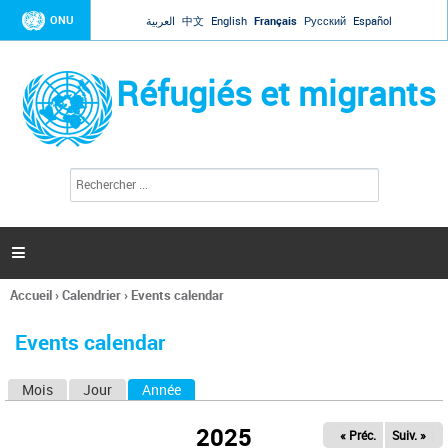
Jump to navigation
ONU
العربية
中文
English
Français
Русский
Español
Réfugiés et migrants
R
F
e
o
c
r
h
e
m
r

u
c
l
h
Accueil
›
Calendrier
›
Events calendar
a
e
Vous
r
i
êtes
r
Events calendar
ici
e
d
Mois
Jour
Année
(onglet actif)
O
e
r
n
e
2025
« Préc.
Suiv. »
g