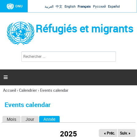
Jump to navigation
ONU
العربية
中文
English
Français
Русский
Español
Réfugiés et migrants
R
F
e
o
c
r
h
e
m
r

u
c
l
h
Accueil
›
Calendrier
›
Events calendar
a
e
Vous
r
i
êtes
r
Events calendar
ici
e
d
Mois
Jour
Année
(onglet actif)
O
e
r
n
e
2025
« Préc.
Suiv. »
g