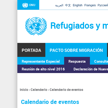
ONU
العربية
中文
English
Français
Русски
Refugiados y m
PORTADA
PACTO SOBRE MIGRACIÓN
Representante Especial
Respuesta
Consult
ASAMBLEA GENERAL
Reunión de alto nivel 2016
Declaración de Nuev
Inicio
›
Calendario
›
Calendario de eventos
Se
encuentra
Calendario de eventos
usted