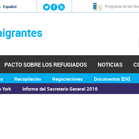
Jump to navigation
Programa de las Nac
й
Español
igrantes
PACTO SOBRE LOS REFUGIADOS
NOTICIAS
C
as
Recopilación
Negociaciones
Documentos [EN]
a York
Informe del Secretario General 2016