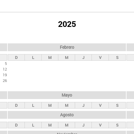
2025
Febrero
D
L
M
M
J
V
S
5
12
19
26
Mayo
D
L
M
M
J
V
S
Agosto
D
L
M
M
J
V
S