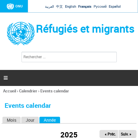
Jump to navigation
ONU
العربية
中文
English
Français
Русский
Español
Réfugiés et migrants
R
F
e
o
c
r
h
e
m
r

u
c
l
h
Accueil
›
Calendrier
›
Events calendar
a
e
Vous
r
i
êtes
r
Events calendar
ici
e
d
Mois
Jour
Année
(onglet actif)
O
e
r
n
e
2025
« Préc.
Suiv. »
g