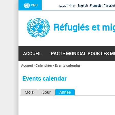
ONU
العربية
中文
English
Français
Русский
Réfugiés et mi
ACCUEIL
PACTE MONDIAL POUR LES M
Accueil
›
Calendrier
›
Events calendar
Vous
êtes
Events calendar
ici
O
Mois
Jour
Année
(onglet actif)
n
g
l