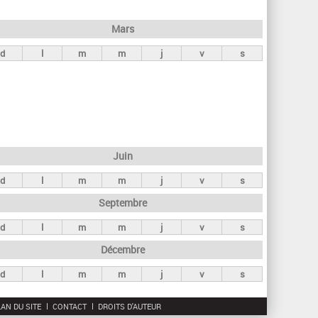
h
e
Mars
r
d
l
m
m
j
v
s
c
h
e
Juin
d
l
m
m
j
v
s
Septembre
d
l
m
m
j
v
s
Décembre
d
l
m
m
j
v
s
AN DU SITE
CONTACT
DROITS D'AUTEUR