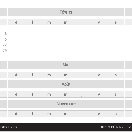
Février
d
l
m
m
j
v
s
1
8
15
22
29
Mai
d
l
m
m
j
v
s
Août
d
l
m
m
j
v
s
Novembre
d
l
m
m
j
v
s
IONS UNIES
INDEX DE A À Z
PL