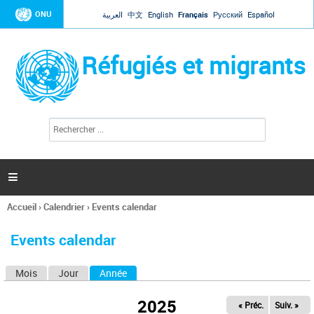
Jump to navigation
ONU
العربية
中文
English
Français
Русский
Español
Réfugiés et migrants
R
F
e
o
c
r
h
e
m
r

u
c
l
h
Accueil
›
Calendrier
›
Events calendar
a
e
Vous
r
i
êtes
r
Events calendar
ici
e
d
Mois
Jour
Année
(onglet actif)
O
e
r
n
e
2025
« Préc.
Suiv. »
g