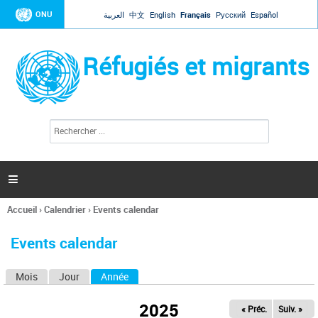
Jump to navigation
ONU
العربية
中文
English
Français
Русский
Español
Réfugiés et migrants
R
F
e
o
c
r
h
e
m
r

u
c
l
h
Accueil
›
Calendrier
›
Events calendar
a
e
Vous
r
i
êtes
r
Events calendar
ici
e
d
Mois
Jour
Année
(onglet actif)
O
e
r
n
e
2025
« Préc.
Suiv. »
g