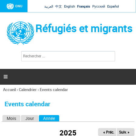
Jump to navigation
ONU
العربية
中文
English
Français
Русский
Español
Réfugiés et migrants
R
F
e
o
c
r
h
e
m
r

u
c
l
h
Accueil
›
Calendrier
›
Events calendar
a
e
Vous
r
i
êtes
r
Events calendar
ici
e
d
Mois
Jour
Année
(onglet actif)
O
e
r
n
e
2025
« Préc.
Suiv. »
g