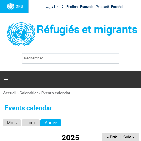
Jump to navigation
ONU
العربية
中文
English
Français
Русский
Español
Réfugiés et migrants
R
F
e
o
c
r
h
e
m
r

u
c
l
h
Accueil
›
Calendrier
›
Events calendar
a
e
Vous
r
i
êtes
r
Events calendar
ici
e
d
Mois
Jour
Année
(onglet actif)
O
e
r
n
e
2025
« Préc.
Suiv. »
g