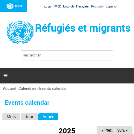
Jump to navigation
ONU
العربية
中文
English
Français
Русский
Español
Réfugiés et migrants
R
F
e
o
c
r
h
e
m
r

u
c
l
h
Accueil
›
Calendrier
›
Events calendar
a
e
Vous
r
i
êtes
r
Events calendar
ici
e
d
Mois
Jour
Année
(onglet actif)
O
e
r
n
e
2025
« Préc.
Suiv. »
g