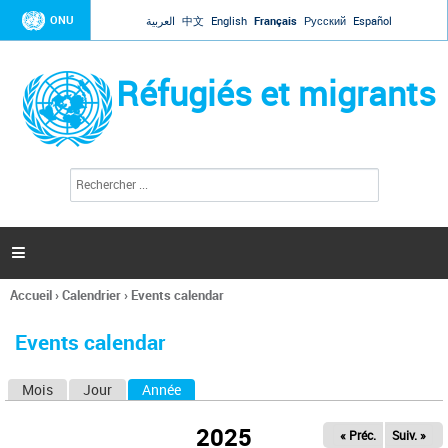
Jump to navigation
ONU
العربية
中文
English
Français
Русский
Español
Réfugiés et migrants
R
F
e
o
c
r
h
e
m
r

u
c
l
h
Accueil
›
Calendrier
›
Events calendar
a
e
Vous
r
i
êtes
r
Events calendar
ici
e
d
Mois
Jour
Année
(onglet actif)
O
e
r
n
e
2025
« Préc.
Suiv. »
g